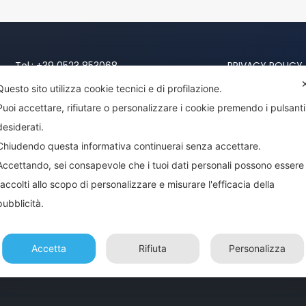
Tel.:
+39 0523 853068
PRIVACY POLICY
Fax.: +39 0523 246000
Questo sito utilizza cookie tecnici e di profilazione.
COOKIE POLICY
Cell.:
+39 329 0397055
Puoi accettare, rifiutare o personalizzare i cookie premendo i pulsanti
Cell.:
+39 329 0397057
desiderati.
E-mail:
info@lmmortarisrl.it
Chiudendo questa informativa continuerai senza accettare.
Pec:
lmmortari@pecita.it
Accettando, sei consapevole che i tuoi dati personali possono essere
raccolti allo scopo di personalizzare e misurare l'efficacia della
pubblicità.
Accetta
Rifiuta
Personalizza
© 2021 | made with ❤️ in Italy by