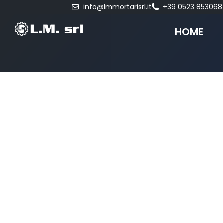
info@lmmortarisrl.it
+39 0523 853068
HOME
CONTAT
Contattaci ai seguenti recapiti per