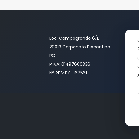
Loc. Campogrande 6/B
29013 Carpaneto Piacentino
PC
P.IVA: 01497600336
N° REA: PC-167561