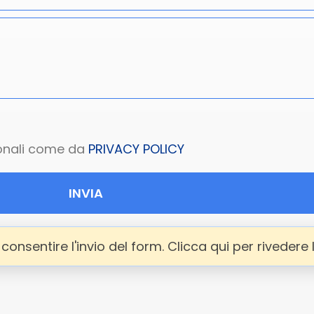
sonali come da
PRIVACY POLICY
INVIA
onsentire l'invio del form. Clicca qui per rivedere 