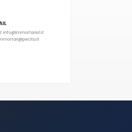
AIL
l:
info@lmmortarisrl.it
mmortari@pecita.it